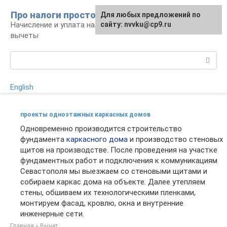
Перейти
Про налоги просто
Для любых предложений по
к
Начисление и уплата налогов, налоговые
сайту: nvvku@cp9.ru
контенту
вычеты
Поиск:
English
проекты одноэтажных каркасных домов
Одновременно производится строительство
фундамента
каркасного дома
и производство стеновых
щитов на производстве. После проведения на участке
фундаментных работ и подключения к коммуникациям
Севастополя мы выезжаем со стеновыми щитами и
собираем каркас дома на объекте. Далее утепляем
стены, обшиваем их технологическими пленками,
монтируем фасад, кровлю, окна и внутренние
инженерные сети.
Главная
»
Вычет