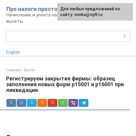
Перейти
Про налоги просто
Для любых предложений по
к
Начисление и уплата налогов, налоговые
сайту: nvvku@cp9.ru
контенту
вычеты
Поиск:
English
Главная
»
Вычет
Регистрируем закрытие фирмы: образец
заполнения новых форм р15001 и р16001 при
ликвидации