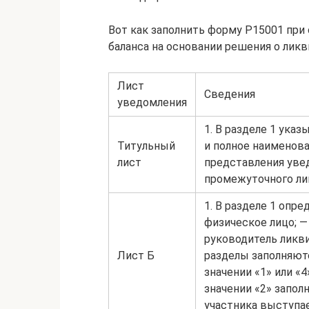
Вот как заполнить форму Р15001 при
баланса на основании решения о ликв
Лист
Сведения
уведомления
1. В разделе 1 ука
Титульный
и полное наименован
лист
представления увед
промежуточного ли
1. В разделе 1 опре
физическое лицо; —
руководитель ликви
Лист Б
разделы заполняютс
значении «1» или «4
значении «2» запол
участника выступае