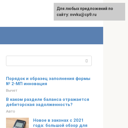
Для любых предложений по
English
сайту: nvvku@cp9.ru
Поиск:
Порядок и образец заполнения формы
№ 2-МП инновация
Вычет
В каком разделе баланса отражается
дебиторская задолженность?
Авто
Новое в законах с 2021
года: большой обзор для