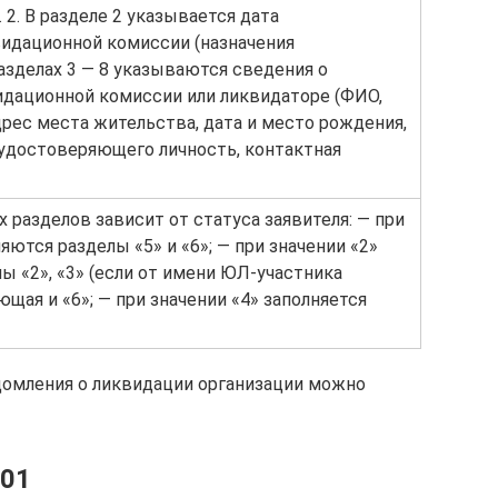
 2. В разделе 2 указывается дата
идационной комиссии (назначения
разделах 3 — 8 указываются сведения о
идационной комиссии или ликвидаторе (ФИО,
дрес места жительства, дата и место рождения,
удостоверяющего личность, контактная
х разделов зависит от статуса заявителя: — при
яются разделы «5» и «6»; — при значении «2»
ы «2», «3» (если от имени ЮЛ-участника
щая и «6»; — при значении «4» заполняется
домления о ликвидации организации можно
001