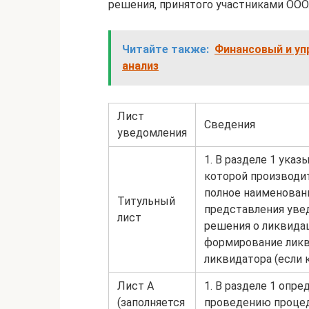
решения, принятого участниками ООО
Читайте также:
Финансовый и упр
анализ
Лист
Сведения
уведомления
1. В разделе 1 ука
которой производи
полное наименовани
Титульный
представления уведо
лист
решения о ликвидаци
формирование ликв
ликвидатора (если 
Лист А
1. В разделе 1 опр
(заполняется
проведению процед