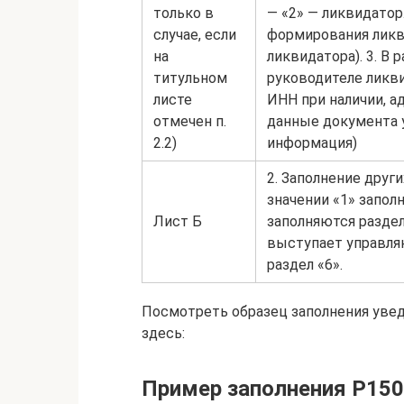
только в
— «2» — ликвидатор.
случае, если
формирования ликв
на
ликвидатора). 3. В 
титульном
руководителе ликв
листе
ИНН при наличии, а
отмечен п.
данные документа 
2.2)
информация)
2. Заполнение други
значении «1» заполн
Лист Б
заполняются раздел
выступает управляю
раздел «6».
Посмотреть образец заполнения уве
здесь:
Пример заполнения Р15