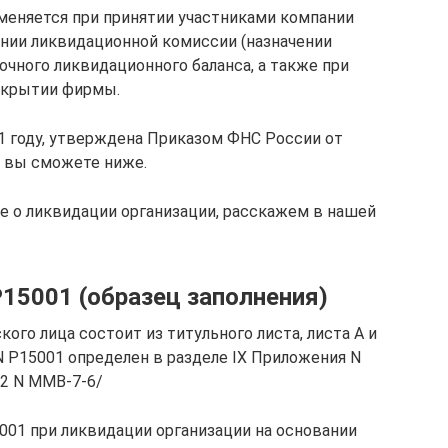
меняется при принятии участниками компании
нии ликвидационной комиссии (назначении
чного ликвидационного баланса, а также при
закрытии фирмы.
21 году, утверждена Приказом ФНС России от
1 вы сможете ниже.
 о ликвидации организации, расскажем в нашей
15001 (образец заполнения)
го лица состоит из титульного листа, листа А и
N Р15001 определен в разделе IX Приложения N
12 N ММВ-7-6/
001 при ликвидации организации на основании