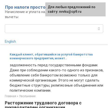
Перейти
Про налоги просто
Для любых предложений по
к
Начисление и уплата налогов, налоговые
сайту: nvvku@cp9.ru
контенту
вычеты
Поиск:
English
Каждый клиент, обратившийся за услугой банкротства
коммерческого предприятия, может..
задолженность перед государственными фондами.
Даже при соблюдении какого-то одного из признаков,
объявление себя банкротом возможно только для
коммерческой организации. Этого не могут сделать
бюджетные структуры, религиозные объединения или
политические компании.
Главная
»
Увольнение
Расторжение трудового договора с
руководителем организации