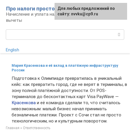
Перейти
Про налоги просто
Для любых предложений по
к
Начисление и уплата налогов, налоговые
сайту: nvvku@cp9.ru
контенту
вычеты
Поиск:
English
Мария Красенкова и её вклад в платёжную инфраструктуру
России
Подготовка к Олимпиаде превратилась в уникальный
кейс: как превратить город, где не верят в терминалы, в
зону полной платёжной доступности. От POS-
терминалов до бесконтактных карт Visa PayWave —
Красенкова
и её команда сделали то, что считалось
невозможным: малый бизнес начал принимать
безналичные платежи. Проект с Сочи стал не просто
технологическим, но и культурным поворотом.
Главная
»
Ответственность