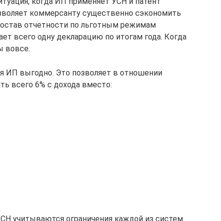
итуация, когда ИП применяет УСН и патент
зволяет коммерсанту существенно сэкономить
состав отчетности по льготным режимам
ет всего одну декларацию по итогам года. Когда
ы вовсе.
я ИП выгодно. Это позволяет в отношении
ть всего 6% с дохода вместо:
СН учитываются ограничения каждой из систем.