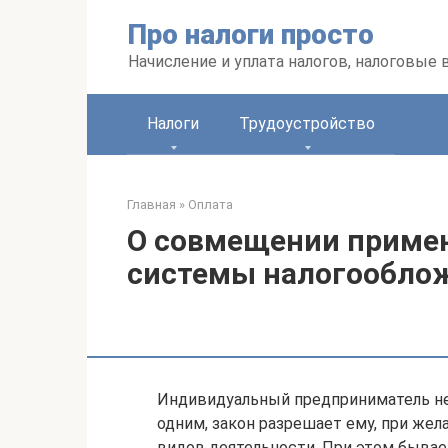
Перейти
Про налоги просто
к
контенту
Начисление и уплата налогов, налоговые
Налоги
Трудоустройство
Главная
»
Оплата
О совмещении примен
системы налогообло
Индивидуальный предприниматель не
одним, закон разрешает ему, при же
видов деятельности. При этом бывает