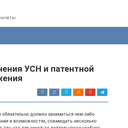
 вычеты
ения УСН и патентной
жения
 обязательно должен заниматься чем-либо
лании и возможностях, совмещать несколько
 так, что для какой-то деятельности удобнее