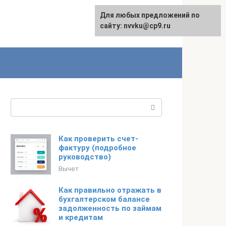
Для любых предложений по
English
сайту: nvvku@cp9.ru
Поиск:
Как проверить счет-
фактуру (подробное
руководство)
Вычет
Как правильно отражать в
бухгалтерском балансе
задолженность по займам
и кредитам