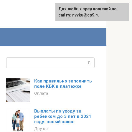
Для любых предложений по
English
сайту: nvvku@cp9.ru
Поиск:
Как правильно заполнить
поле КБК в платежке
Оплата
Выплаты по уходу за
ребенком до 3 лет в 2021
году: новый закон
Другое