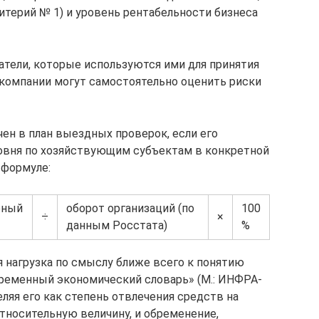
ритерий № 1) и уровень рентабельности бизнеса
атели, которые используются ими для принятия
 компании могут самостоятельно оценить риски
н в план выездных проверок, если его
ровня по хозяйствующим субъектам в конкретной
 формуле:
рный
оборот организаций (по
100
÷
×
данным Росстата)
%
я нагрузка по смыслу ближе всего к понятию
ременный экономический словарь» (М.: ИНФРА-
еляя его как степень отвлечения средств на
 относительную величину, и обременение,