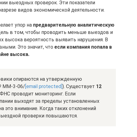
нии выездных проверок. Эти показатели
 разрезе видов экономической деятельности.
елает упор на
предварительную аналитическую
Цель в том, чтобы проводить меньше выездов и
ых высока вероятность выявить нарушения. В
вными. Это значит, что
если компания попала в
айне высока.
овики опираются на утвержденную
№ ММ-3-06/
[email protected]
). Существует
12
 ФНС проводит мониторинг. Если
пании выходят за пределы установленных
на это внимание. Когда таких отклонений
 выездной проверки повышаются.