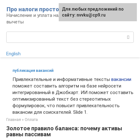
Перейти
Про налоги просто
Для любых предложений по
к
Начисление и уплата налогов, налоговые
сайту: nvvku@cp9.ru
контенту
вычеты
Поиск:
English
публикация вакансий
Привлекательные и информативные тексты
вакансии
поможет составить алгоритм на базе нейросети
интегрированный в Джобкарт. ИИ поможет составить
оптимизированный текст без стереотипных
формулировок, что повысит привлекательность
вакансии для соискателей. Slide 1.
Главная
»
Оплата
Золотое правило баланса: почему активы
равны пассивам