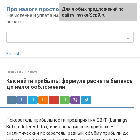
Перейти
Про налоги просто
Для любых предложений по
к
Начисление и уплата налогов, налоговые
сайту: nvvku@cp9.ru
контенту
вычеты
Поиск:
English
Главная
»
Оплата
Как найти прибыль: формула расчета баланса
до налогообложения
Показатель прибыльности предприятия
EBIT
(Earnings
Before Interest Tax) или операционная прибыль –
аналитический показатель, равный объёму прибыли до
вычета процентов по заёмным средствам и уплаты