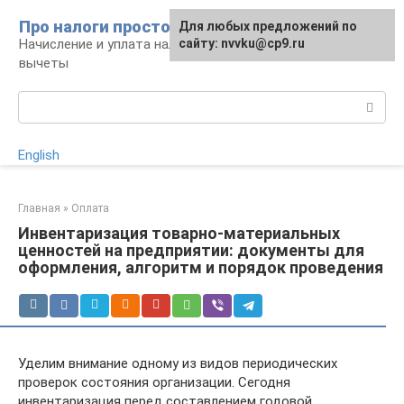
Перейти
Про налоги просто
Для любых предложений по
к
Начисление и уплата налогов, налоговые
сайту: nvvku@cp9.ru
контенту
вычеты
Поиск:
English
Главная
»
Оплата
Инвентаризация товарно-материальных
ценностей на предприятии: документы для
оформления, алгоритм и порядок проведения
Уделим внимание одному из видов периодических
проверок состояния организации. Сегодня
инвентаризация перед составлением годовой