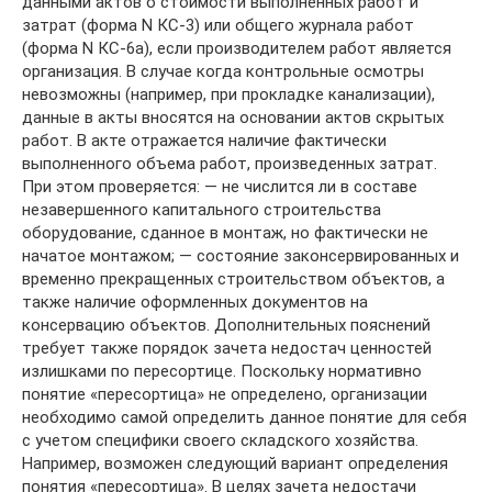
данными актов о стоимости выполненных работ и
затрат (форма N КС-3) или общего журнала работ
(форма N КС-6а), если производителем работ является
организация. В случае когда контрольные осмотры
невозможны (например, при прокладке канализации),
данные в акты вносятся на основании актов скрытых
работ. В акте отражается наличие фактически
выполненного объема работ, произведенных затрат.
При этом проверяется: — не числится ли в составе
незавершенного капитального строительства
оборудование, сданное в монтаж, но фактически не
начатое монтажом; — состояние законсервированных и
временно прекращенных строительством объектов, а
также наличие оформленных документов на
консервацию объектов. Дополнительных пояснений
требует также порядок зачета недостач ценностей
излишками по пересортице. Поскольку нормативно
понятие «пересортица» не определено, организации
необходимо самой определить данное понятие для себя
с учетом специфики своего складского хозяйства.
Например, возможен следующий вариант определения
понятия «пересортица». В целях зачета недостачи