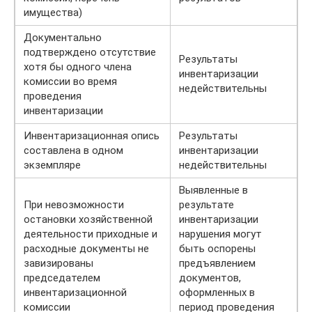
имущества)
Документально
подтверждено отсутствие
Результаты
хотя бы одного члена
инвентаризации
комиссии во время
недействительны
проведения
инвентаризации
Инвентаризационная опись
Результаты
составлена в одном
инвентаризации
экземпляре
недействительны
Выявленные в
При невозможности
результате
остановки хозяйственной
инвентаризации
деятельности приходные и
нарушения могут
расходные документы не
быть оспорены
завизированы
предъявлением
председателем
документов,
инвентаризационной
оформленных в
комиссии
период проведения