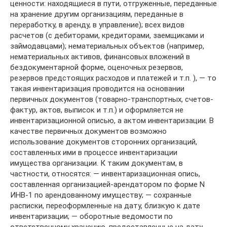
ценности: находящиеся в пути, отгруженные, переданные
на хранение другим организациям, переданные в
переработку, в аренду, в управление); всех видов
расчетов (с дебиторами, кредиторами, заемщиками и
займодавцами); нематериальных объектов (например,
нематериальных активов, финансовых вложений в
бездокументарной форме, оценочных резервов,
резервов предстоящих расходов и платежей и т.п. ), — то
такая инвентаризация проводится на основании
первичных документов (товарно-транспортных, счетов-
фактур, актов, выписок и т.п.) и оформляется не
инвентаризационной описью, а актом инвентаризации. В
качестве первичных документов возможно
использование документов сторонних организаций,
составленных ими в процессе инвентаризации
имущества организации. К таким документам, в
частности, относятся: — инвентаризационная опись,
составленная организацией-арендатором по форме N
ИНВ-1 по арендованному имуществу; — сохранные
расписки, переоформленные на дату, близкую к дате
инвентаризации; — оборотные ведомости по