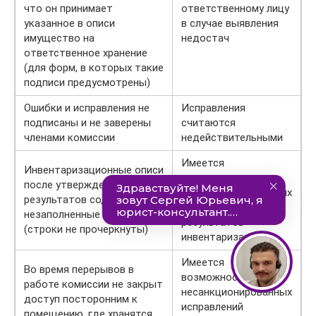
что он принимает
ответственному лицу
указанное в описи
в случае выявления
имущество на
недостач
ответственное хранение
(для форм, в которых такие
подписи предусмотрены)
Ошибки и исправления не
Исправления
подписаны и не заверены
считаются
членами комиссии
недействительными
Имеется
Инвентаризационные описи
возможность
после утверждения
несанкционированных
результатов содержат
исправлений
незаполненные — строки
результатов
(строки не прочеркнуты)
инвентаризации
Имеется
Во время перерывов в
возможность
работе комиссии не закрыт
несанкционированных
доступ посторонним к
исправлений
помещению, где хранятся