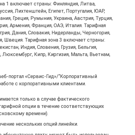
она 1 включает страны: Финляндия, Литва,
уссия, Лихтенштейн, Египет, Португалия, ЮАР,
ания, Греция, Румыния, Украина, Австрия, Турция,
рия, Армения, Франция, ОАЭ, Италия. Тарифная
грия, Дания, Словакия, Нидерланды, Черногория,
я, Швеция. Тарифная зона 3 включает страны:
кистан, Индия, Словения, Грузия, Бельгия,
 Люксембург, Кипр, Киргизия, Мальта, Вьетнам,
еб-портал «Сервис-Гид»/“Корпоративный
 работе с корпоративными клиентами.
зимается только в случае фактического
 тарифной опции в течение соответствующих
осковскому времени).
ение нескольких опций линейки.
в абонентскую плату, может быть использован