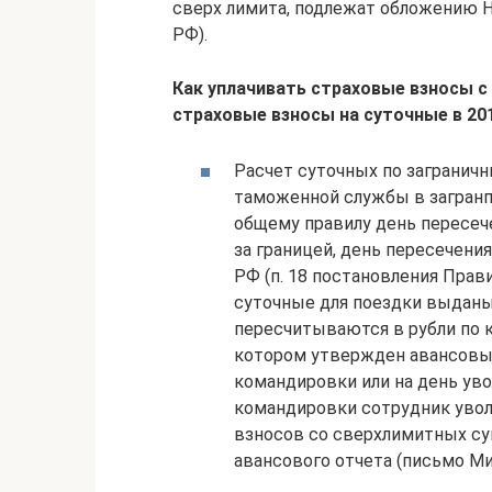
сверх лимита, подлежат обложению Н
РФ).
Как уплачивать страховые взносы с
страховые взносы на суточные в 201
Расчет суточных по загранич
таможенной службы в загранп
общему правилу день пересече
за границей, день пересечени
РФ (п. 18 постановления Прави
суточные для поездки выданы
пересчитываются в рубли по к
котором утвержден авансовый
командировки или на день уво
командировки сотрудник уволь
взносов со сверхлимитных су
авансового отчета (письмо Ми