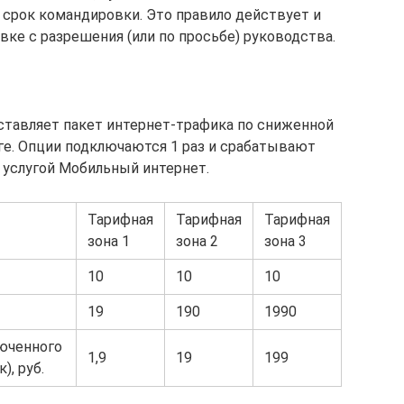
а срок командировки. Это правило действует и
ке с разрешения (или по просьбе) руководства.
ставляет пакет интернет-трафика по сниженной
е. Опции подключаются 1 раз и срабатывают
 услугой Мобильный интернет.
Тарифная
Тарифная
Тарифная
зона 1
зона 2
зона 3
10
10
10
19
190
1990
юченного
1,9
19
199
), руб.