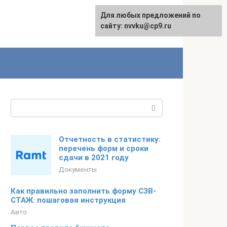
Для любых предложений по
English
сайту: nvvku@cp9.ru
Поиск:
Отчетность в статистику:
перечень форм и сроки
сдачи в 2021 году
Документы
Как правильно заполнить форму СЗВ-
СТАЖ: пошаговая инструкция
Авто