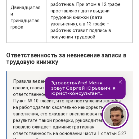
работника. При этом в 12 графе
Двенадцатая
проставляют дату выдачи
и
трудовой книжки (дата
тринадцатая
увольнения), а в 13 графе –
графа
работник ставит подпись в
получении трудовой
Ответственность за невнесение записи в
трудовую книжку
Правила ведения ТК, а именно пункт 45 этих
правил, гласит, что за заполнение ТК несет
ответственность исключительно работодатель.
Пункт № 10 гласит, что при поступлении жалобы
на работодателя касательно некорректного
заполнения, его ожидает внеплановая проверка. В
результате такой проверки, руководителя, как
правило ожидает административная
ответственность на основании части 1 статьи 5.27