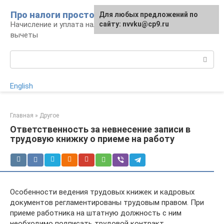
Перейти
Про налоги просто
Для любых предложений по
к
Начисление и уплата налогов, налоговые
сайту: nvvku@cp9.ru
контенту
вычеты
Поиск:
English
Главная
»
Другое
Ответственность за невнесение записи в
трудовую книжку о приеме на работу
Особенности ведения трудовых книжек и кадровых
документов регламентированы трудовым правом. При
приеме работника на штатную должность с ним
необходимо подписать трудовой контракт.