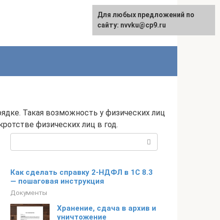
Для любых предложений по
English
сайту: nvvku@cp9.ru
ядке. Такая возможность у физических лиц
кротстве физических лиц в год.
Поиск:
Как сделать справку 2-НДФЛ в 1С 8.3
— пошаговая инструкция
Документы
Хранение, сдача в архив и
уничтожение