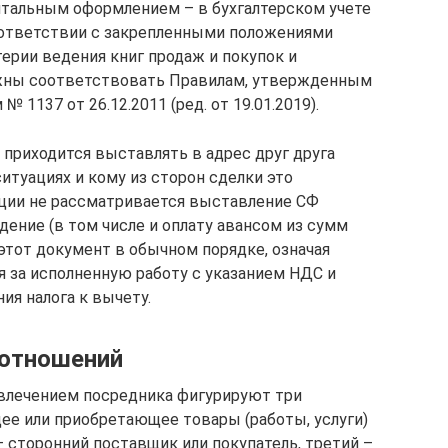
тальным оформлением – в бухгалтерском учете
ответствии с закрепленными положениями
терии ведения книг продаж и покупок и
лжны соответствовать Правилам, утвержденным
1137 от 26.12.2011 (ред. от 19.01.2019).
 приходится выставлять в адрес друг друга
ситуациях и кому из сторон сделки это
ации не рассматривается выставление СФ
ение (в том числе и оплату авансом из сумм
этот документ в обычном порядке, означая
 за исполненную работу с указанием НДС и
ия налога к вычету.
 отношений
ивлечением посредника фигурируют три
щее или приобретающее товары (работы, услуги)
 сторонний поставщик или покупатель, третий –