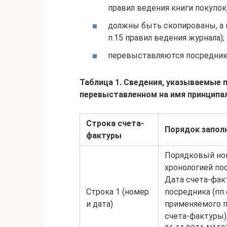
правил ведения книги покупок)
должны быть скопированы, а к
п.15 правил ведения журнала);
перевыставляются посреднико
Таблица 1. Сведения, указываемые 
перевыставленном на имя принципа
Строка счета-
Порядок запол
фактуры
Порядковый ном
хронологией по
Дата счета-фак
Строка 1 (номер
посредника (пп.
и дата)
применяемого п
счета-фактуры)