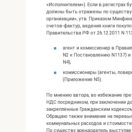
«Исполнителем»). Если в регистрах б
должны быть отражены по существу (
организации», утв. Приказом Минфина 
счетов-фактур, ведения книги покупо
Правительства РФ от 26.12.2011 N 1
агент и комиссионер в Правил
N2 к Постановлению N1137) и
N4);
комиссионеры (агенты, повер
(Приложение N5).
По мнению автора, во избежание пре
НДС посредником, при заключении до
закреплённые Гражданским кодексом
Обращаю также внимание на перевыс
коммунальных расходов и стоимости 
По существу арендодатель выступае