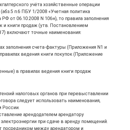
ухгалтерского учёта хозяйственные операции
абз.5 п.6 ПБУ 1/2008 «Учетная политика
РФ от 06.10.2008 N 106н), то правила заполнения
к и книги продаж (утв. Постановлением
137) включают точные наименования:
ах заполнения счета-фактуры (Приложения N1 и
 правилах ведения книги покупок (Приложение
енные) в правилах ведения книги продаж
тензий налоговых органов при перевыставлении
говора следует использовать наименования,
 России.
тавление арендодателем арендатору
электроэнергии при сдаче в аренду помещений.
т посредником между арендатором и