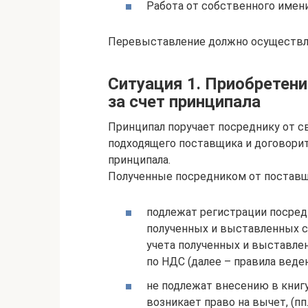
Работа от собственного имени
Перевыставление должно осуществлят
Ситуация 1. Приобретени
за счет принципала
Принципал поручает посреднику от св
подходящего поставщика и договорить
принципала.
Полученные посредником от поставщ
подлежат регистрации посред
полученных и выставленных сч
учета полученных и выставле
по НДС (далее – правила веден
не подлежат внесению в книгу
возникает право на вычет, (пп