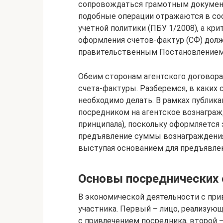
сопровождаться грамотным докумен
подобные операции отражаются в со
учетной политики (ПБУ 1/2008), а кри
оформления счетов-фактур (СФ) до
правительственным Постановлением № 
Обеим сторонам агентского договора
счета-фактуры. Разберемся, в каких 
необходимо делать. В рамках публик
посредником на агентское вознагражд
принципала), поскольку оформляется 
предъявление суммы вознаграждения
выступая основанием для предъявлен
Основы посреднических
В экономической деятельности с пр
участника. Первый – лицо, реализую
с привлечением посредника, второй —