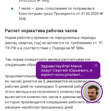
29.05.2020 № 345);
1 июля — день голосования по поправкам в
Конституцию (указ Президента от 01.06.2020 №
354).
Расчет норматива рабочих часов
Норма рабочего времени на определенные периоды
(месяц, квартал, год) исчисляется по требованию ст. 91
ТК РФ и в соответствии с Порядком № 588н.
Так, норма конкретного месяца рассчитывается
следующим образом:
продолжительность рабочей недели (40, 36, 24, др. кол-
во часов) делится на 5, умножается на количество
рабочих дней по календарю 5-дневной рабочей недели
этого месяца и из полученного количества часов
вычитается количество часов в данном месяце, на
которое производится сокращение рабочего времени
накануне нерабочих праздничных дней.