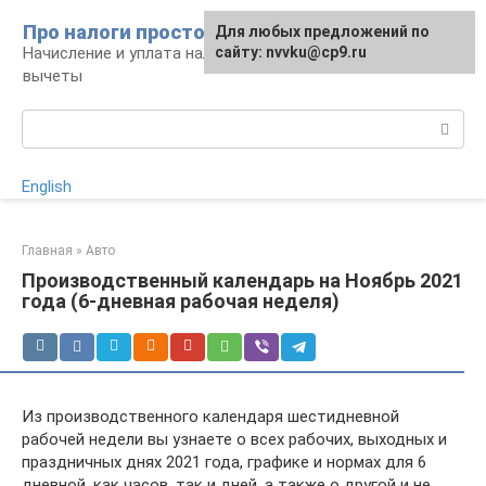
Перейти
Про налоги просто
Для любых предложений по
к
Начисление и уплата налогов, налоговые
сайту: nvvku@cp9.ru
контенту
вычеты
Поиск:
English
Главная
»
Авто
Производственный календарь на Ноябрь 2021
года (6-дневная рабочая неделя)
Из производственного календаря шестидневной
рабочей недели вы узнаете о всех рабочих, выходных и
праздничных днях 2021 года, графике и нормах для 6
дневной, как часов, так и дней, а также о другой и не