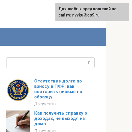
Для любых предложений по
English
сайту: nvvku@cp9.ru
Поиск:
Отсутствие долга по
взносу в ПФР: как
составить письмо по
образцу
Документы
Как получить справку о
доходах, не выходя из
дома
Документы