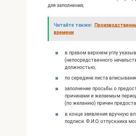
для заполнения;
Читайте также:
Производственны
времени
в правом верхнем углу указы
(непосредственного начальств
должностью;
по середине листа вписывание
заполнение просьбы о предос
причинами и желаемым периодо
(по желанию) причин предос
в конце заявления вручную вп
подписи. Ф.И.О. отпускника м