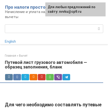
Перейти
Про налоги просто
Для любых предложений по
к
Начисление и уплата налогов, налоговые
сайту: nvvku@cp9.ru
контенту
вычеты
Поиск:
English
Главная
»
Вычет
Путевой лист грузового автомобиля —
образец заполнения, бланк
Для чего необходимо составлять путевые