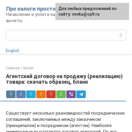
Перейти
Про налоги просто
Для любых предложений по
к
Начисление и уплата налогов, налоговые
сайту: nvvku@cp9.ru
контенту
вычеты
Поиск:
English
Главная
»
Вычет
Агентский договор на продажу (реализацию)
товара: скачать образец, бланк
Существует несколько разновидностей посреднических
соглашений, заключаемых между заказчиком
(принципалом) и посредником (агентом). Наиболее
универсальным считается договор агентский. По его