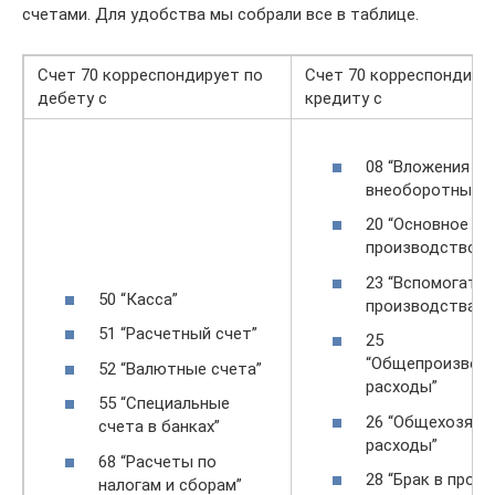
счетами. Для удобства мы собрали все в таблице.
Счет 70 корреспондирует по
Счет 70 корреспондиру
дебету с
кредиту с
08 “Вложения во
внеоборотные а
20 “Основное
производство”
23 “Вспомогате
50 “Касса”
производства”
51 “Расчетный счет”
25
“Общепроизвод
52 “Валютные счета”
расходы”
55 “Специальные
26 “Общехозяйс
счета в банках”
расходы”
68 “Расчеты по
28 “Брак в прои
налогам и сборам”