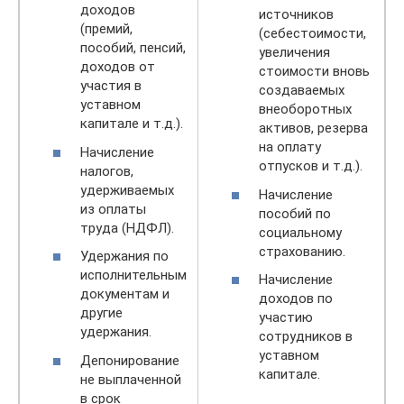
доходов
источников
(премий,
(себестоимости,
пособий, пенсий,
увеличения
доходов от
стоимости вновь
участия в
создаваемых
уставном
внеоборотных
капитале и т.д.).
активов, резерва
на оплату
Начисление
отпусков и т.д.).
налогов,
удерживаемых
Начисление
из оплаты
пособий по
труда (НДФЛ).
социальному
страхованию.
Удержания по
исполнительным
Начисление
документам и
доходов по
другие
участию
удержания.
сотрудников в
уставном
Депонирование
капитале.
не выплаченной
в срок