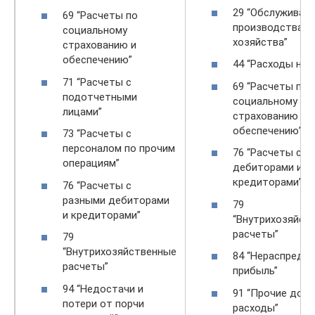
29 “Обслужива
69 “Расчеты по
производства и
социальному
хозяйства”
страхованию и
обеспечению”
44 “Расходы на 
71 “Расчеты с
69 “Расчеты по
подотчетными
социальному
лицами”
страхованию и
обеспечению”
73 “Расчеты с
персоналом по прочим
76 “Расчеты с р
операциям”
дебиторами и
кредиторами”
76 “Расчеты с
разными дебиторами
79
и кредиторами”
“Внутрихозяйст
расчеты”
79
“Внутрихозяйственные
84 “Нераспреде
расчеты”
прибыль”
94 “Недостачи и
91 “Прочие дохо
потери от порчи
расходы”