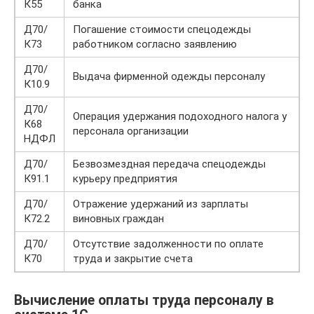
К55
банка
Д70/
Погашение стоимости спецодежды
К73
работником согласно заявлению
Д70/
Выдача фирменной одежды персоналу
К10.9
Д70/
Операция удержания подоходного налога у
К68
персонала организации
НДФЛ
Д70/
Безвозмездная передача спецодежды
К91.1
курьеру предприятия
Д70/
Отражение удержаний из зарплаты
К72.2
виновных граждан
Д70/
Отсутствие задолженности по оплате
К70
труда и закрытие счета
Вычисление оплаты труда персоналу в