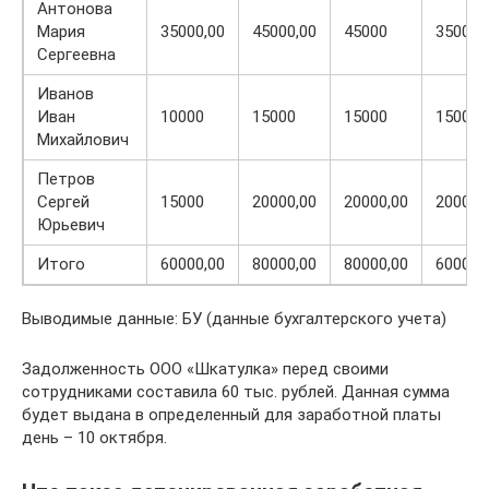
Антонова
Мария
35000,00
45000,00
45000
35000,
Сергеевна
Иванов
Иван
10000
15000
15000
15000
Михайлович
Петров
Сергей
15000
20000,00
20000,00
20000,
Юрьевич
Итого
60000,00
80000,00
80000,00
60000,
Выводимые данные: БУ (данные бухгалтерского учета)
Задолженность ООО «Шкатулка» перед своими
сотрудниками составила 60 тыс. рублей. Данная сумма
будет выдана в определенный для заработной платы
день – 10 октября.