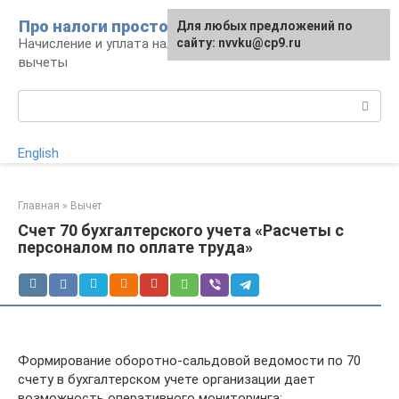
Перейти
Про налоги просто
Для любых предложений по
к
Начисление и уплата налогов, налоговые
сайту: nvvku@cp9.ru
контенту
вычеты
Поиск:
English
Главная
»
Вычет
Счет 70 бухгалтерского учета «Расчеты с
персоналом по оплате труда»
Формирование оборотно-сальдовой ведомости по 70
счету в бухгалтерском учете организации дает
возможность оперативного мониторинга: