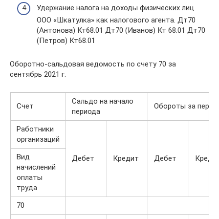
Удержание налога на доходы физических лиц
ООО «Шкатулка» как налогового агента. Дт70
(Антонова) Кт68.01 Дт70 (Иванов) Кт 68.01 Дт70
(Петров) Кт68.01
Оборотно-сальдовая ведомость по счету 70 за
сентябрь 2021 г.
Сальдо на начало
Счет
Обороты за перио
периода
Работники
организаций
Вид
Дебет
Кредит
Дебет
Креди
начислений
оплаты
труда
70