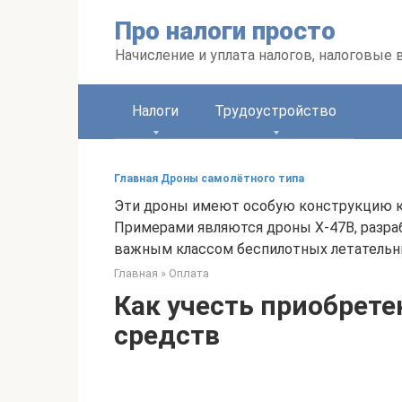
Перейти
Про налоги просто
к
контенту
Начисление и уплата налогов, налоговые
Налоги
Трудоустройство
Главная Дроны самолётного типа
Эти дроны имеют особую конструкцию к
Примерами являются дроны X-47B, разраб
важным классом беспилотных летательных
Главная
»
Оплата
Как учесть приобрете
средств