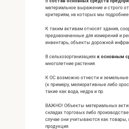
В
состав основных средств предпр
материальное выражение и строго о
критериям, на которых мы подробнее
К таким активам относят здания, со
предназначенные для измерений и ре
инвентарь, объекты дорожной инфрас
В сельхозорганизациях
к основным с
многолетние растения.
К ОС возможно отнести и земельные 
(к примеру, мелиоративные либо оро
такие как вода, недра и пр.
ВАЖНО! Объекты материальных активо
складах торговых либо производстве
случае они учитываются как товары, 
продукция.