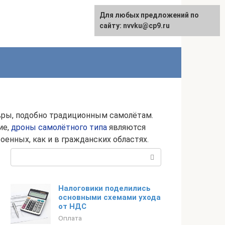
Для любых предложений по
English
сайту: nvvku@cp9.ru
ры, подобно традиционным самолётам.
ие,
дроны самолётного типа
являются
енных, как и в гражданских областях.
Поиск:
Налоговики поделились
основными схемами ухода
от НДС
Оплата