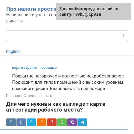
Перейти
Про налоги просто
Для любых предложений по
к
Начисление и уплата налогов, налоговые
сайту: nvvku@cp9.ru
контенту
вычеты
Поиск:
English
керамогранит терраццо
Покрытие негорючее и полностью искробезопасное.
Подходит для типов помещений с высоким уровнем
пожарного риска. Безопасность при пожаре.
Главная
»
Ответственность
Для чего нужна и как выглядит карта
аттестации рабочего места?