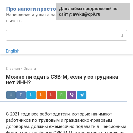
Перейти
Про налоги просто
Для любых предложений по
к
Начисление и уплата налогов, налоговые
сайту: nvvku@cp9.ru
контенту
вычеты
Поиск:
English
Главная
»
Оплата
Можно ли сдать СЗВ-М, если у сотрудника
нет ИНН?
С 2021 года все работодатели, которые нанимают
работников по трудовым и гражданско-правовым
договорам, должны ежемесячно подавать в Пенсионный
фонд отчет по форме СЗВ-М. Что касается контроля за