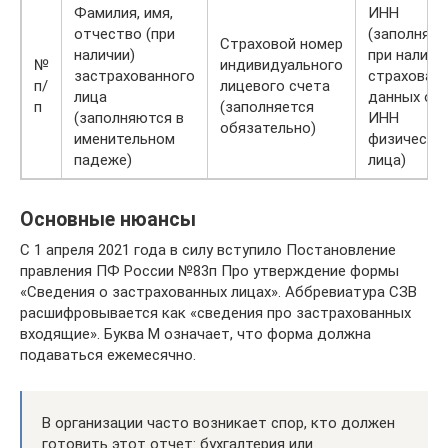
Фамилия, имя,
ИНН
отчество (при
(заполняет
Страховой номер
наличии)
при наличи
№
индивидуального
застрахованного
страховат
п/
лицевого счета
лица
данных об
п
(заполняется
(заполняются в
ИНН
обязательно)
именительном
физическо
падеже)
лица)
Основные нюансы
С 1 апреля 2021 года в силу вступило Постановление
правления ПФ России №83п Про утверждение формы
«Сведения о застрахованных лицах». Аббревиатура СЗВ
расшифровывается как «сведения про застрахованных
входящие». Буква М означает, что форма должна
подаваться ежемесячно.
В организации часто возникает спор, кто должен
готовить этот отчет: бухгалтерия или