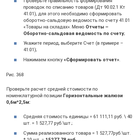
Проверьте правильность формирования
проводок по списанию товаров (Дт 90.02.1 Кт
41.01), для этого необходимо сформировать
оборотно-сальдовую ведомость по счету 41.01
«Товары на складах»: Меню
Отчеты –
Оборотно-сальдовая ведомость по счету
;
Укажите период, выберите Счет (в примере –
41.01);
Нажимаем кнопку
«Сформировать отчет»
.
Рис. 368
Проверьте расчет средней стоимости по
номенклатурной позиции
Горизонтальные жалюзи
0,6м*2,5м:
Средняя стоимость единицы = 61 111,11 руб. \ 40
шт. = 1 527,77 руб.\шт.;
Сумма реализованного товара = 1 527,77руб.\шт.
* 10 шт. =
15
277,78 руб.