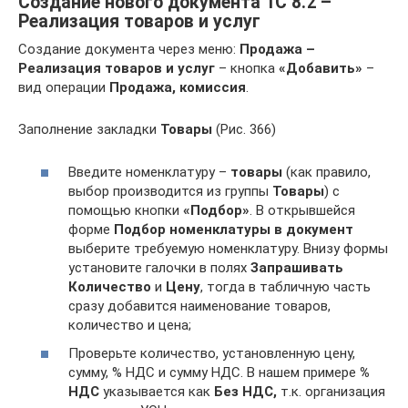
Создание нового документа 1С 8.2 –
Реализация товаров и услуг
Создание документа через меню:
Продажа –
Реализация товаров и услуг
– кнопка
«Добавить»
–
вид операции
Продажа, комиссия
.
Заполнение закладки
Товары
(Рис. 366)
Введите номенклатуру –
товары
(как правило,
выбор производится из группы
Товары
) с
помощью кнопки
«Подбор»
. В открывшейся
форме
Подбор номенклатуры в документ
выберите требуемую номенклатуру. Внизу формы
установите галочки в полях
Запрашивать
Количество
и
Цену
, тогда в табличную часть
сразу добавится наименование товаров,
количество и цена;
Проверьте количество, установленную цену,
сумму, % НДС и сумму НДС. В нашем примере
%
НДС
указывается как
Без НДС,
т.к. организация