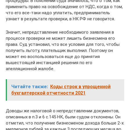
процедуры. В пояснении суда значилось, что о том, как
применить право на освобождение от НДС, когда о том,
что его все-таки надо уплатить, предприниматель
узнает в результате проверки, в НК РФ не говорится.
Значит, непредставление необходимого заявления в
процессе проверки не может лишить бизнесмена его
права. Суд установил, что все условия для того, чтобы
получить льготу, плательщик выполнил. Поэтому он
может ею воспользоваться еще до принятия
вышестоящей инстанцией решения по его
апелляционной жалобе.
Читайте также:
Коды строк в упрощенной
бухгалтерской отчетности 2021
Доводы же налоговой о непредставлении документов,
описанных в п.3 и 6 с.145 НК, были судом отклонены. Он
отметил, что получение бизнесменом дохода больше 2-х
миллионов рублей за каждые 3 последующих месяца во