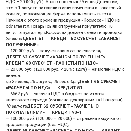
НДС – 20 000 руб.). Аванс поступил 25 июня.Допустим,
что с 1 августа вступили в силу изменения в Налоговый
кодекс, позволяющие фирме использовать льготу.
Начиная с этого времени продукция «Космоса» НДС не
облагается.Товары были отгружены покупателю 10
августа.Бухгалтер «Космоса» должен сделать проводки:
25 июня
ДЕБЕТ 51 КРЕДИТ 62 СУБСЧЕТ «АВАНСЫ
ПОЛУЧЕННЫЕ»
— 120 000 руб. – получен аванс от покупателя;
ДЕБЕТ 62 СУБСЧЕТ «АВАНСЫ ПОЛУЧЕННЫЕ»
КРЕДИТ 68 СУБСЧЕТ «РАСЧЕТЫ ПО НДС»
— 20 000 руб. (120 000 руб. × 20% : 120%) – начислен НДС с
аванса;
до 25 июля, 25 августа, 25 сентября
ДЕБЕТ 68 СУБСЧЕТ
«РАСЧЕТЫ ПО НДС» КРЕДИТ 51
— 6667 руб. – уплачен НДС в бюджет по итогам
налогового периода (согласно декларации за II квартал);
10 августа
ДЕБЕТ 62 СУБСЧЕТ «РАСЧЕТЫ С
ПОКУПАТЕЛЯМИ» КРЕДИТ 90-1
— 100 000 руб. (120 000 − 20 000) – отражена выручка от
продажи продукции (без НДС);
ДЕБЕТ 68 СУБСЧЕТ «РАСЧЕТЫ ПО НДС» КРЕДИТ