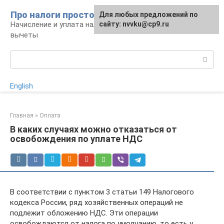
Перейти
Про налоги просто
Для любых предложений по
к
Начисление и уплата налогов, налоговые
сайту: nvvku@cp9.ru
контенту
вычеты
Поиск:
English
Главная
»
Оплата
В каких случаях можно отказаться от
освобождения по уплате НДС
В соответствии с пунктом 3 статьи 149 Налогового
кодекса России, ряд хозяйственных операций не
подлежит обложению НДС. Эти операции
освобождаются от налога по умолчанию, то есть у