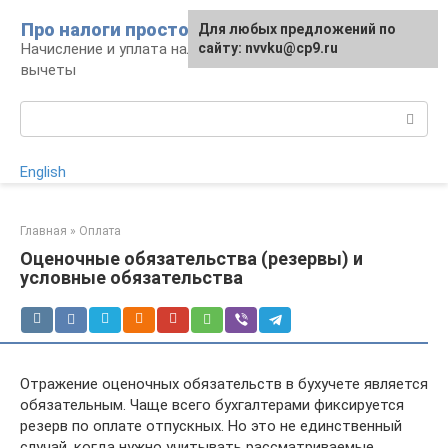
Перейти
Про налоги просто
Для любых предложений по
к
Начисление и уплата налогов, налоговые
сайту: nvvku@cp9.ru
контенту
вычеты
Поиск:
English
Главная
»
Оплата
Оценочные обязательства (резервы) и
условные обязательства
Отражение оценочных обязательств в бухучете является
обязательным. Чаще всего бухгалтерами фиксируется
резерв по оплате отпускных. Но это не единственный
случай, когда нужно учитывать рассматриваемые