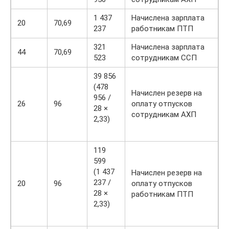
1 437
Начислена зарплата
20
70,69
237
работникам ПТП
321
Начислена зарплата
44
70,69
523
сотрудникам ССП
39 856
(478
Начислен резерв на
956 /
26
96
оплату отпусков
28 ×
сотрудникам АХП
2,33)
119
599
(1 437
Начислен резерв на
237 /
20
96
оплату отпусков
28 ×
работникам ПТП
2,33)