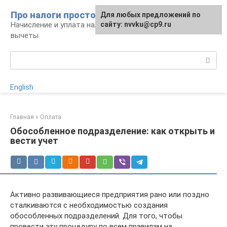
Перейти
Про налоги просто
Для любых предложений по
к
Начисление и уплата налогов, налоговые
сайту: nvvku@cp9.ru
контенту
вычеты
Поиск:
English
Главная
»
Оплата
Обособленное подразделение: как открыть и
вести учет
Активно развивающиеся предприятия рано или поздно
сталкиваются с необходимостью создания
обособленных подразделений. Для того, чтобы
провести эту процедуру по всем правилам на