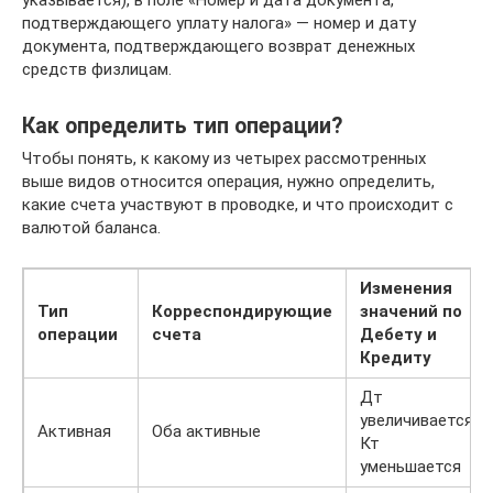
указывается), в поле «Номер и дата документа,
подтверждающего уплату налога» — номер и дату
документа, подтверждающего возврат денежных
средств физлицам.
Как определить тип операции?
Чтобы понять, к какому из четырех рассмотренных
выше видов относится операция, нужно определить,
какие счета участвуют в проводке, и что происходит с
валютой баланса.
Изменения
Тип
Корреспондирующие
значений по
операции
счета
Дебету и
Кредиту
Дт
увеличивается,
Активная
Оба активные
Кт
уменьшается