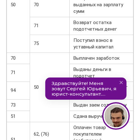
50
70
выданных на зарплату
сумм
Возврат остатка
71
подотчетных денег
Поступил взнос в
75
уставный капитал
70
Выплачен заработок
Выданы деньги в
71
подотчет
50
Учтена недостача денег
94
в кассе
73
Выдан заем сотруднику
51
Сдана выручка в банк
Оплачен товар
62, (76)
покупателем
51