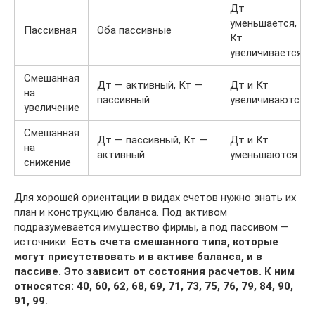
Дт
уменьшается,
Пассивная
Оба пассивные
Кт
увеличивается
Смешанная
Дт — активный, Кт —
Дт и Кт
на
пассивный
увеличиваются
увеличение
Смешанная
Дт — пассивный, Кт —
Дт и Кт
на
активный
уменьшаются
снижение
Для хорошей ориентации в видах счетов нужно знать их
план и конструкцию баланса. Под активом
подразумевается имущество фирмы, а под пассивом —
источники.
Есть счета смешанного типа, которые
могут присутствовать и в активе баланса, и в
пассиве. Это зависит от состояния расчетов. К ним
относятся: 40, 60, 62, 68, 69, 71, 73, 75, 76, 79, 84, 90,
91, 99.