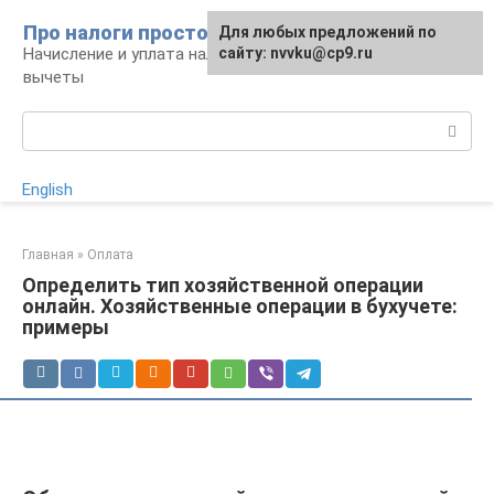
Перейти
Про налоги просто
Для любых предложений по
к
Начисление и уплата налогов, налоговые
сайту: nvvku@cp9.ru
контенту
вычеты
Поиск:
English
Главная
»
Оплата
Определить тип хозяйственной операции
онлайн. Хозяйственные операции в бухучете:
примеры