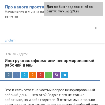
Перейти
Про налоги просто
Для любых предложений по
к
Начисление и уплата налогов, налоговые
сайту: nvvku@cp9.ru
контенту
вычеты
Поиск:
English
Главная
»
Другое
Инструкция: оформляем ненормированный
рабочий день
Это и есть ответ на частый вопрос ненормированный
рабочий день — что это? Задают его не только
работники, но и работодатели. В статье мы не только
рассмотрели, что такое ненормированный рабочий день