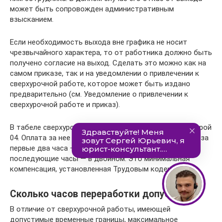
может быть сопровожден административным
взысканием.
Если необходимость выхода вне графика не носит
чрезвычайного характера, то от работника должно быть
получено согласие на выход. Сделать это можно как на
самом приказе, так и на уведомлении о привлечении к
сверхурочной работе, которое может быть издано
предварительно (см. Уведомление о привлечении к
сверхурочной работе и приказ).
В табеле сверхурочка обозначается буквой «С» и цифрой
04. Оплата за нее производится следующим образом: за
первые два часа — в полуторном размере, за
последующие часы — в двойном. Это минимальная
компенсация, установленная Трудовым кодексом.
Сколько часов переработки допустимо
В отличие от сверхурочной работы, имеющей
допустимые временные границы, максимальное