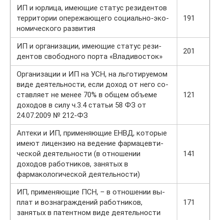
ИП и юрлица, имеющие ста­тус ре­зи­ден­тов
тер­ри­то­рии опе­ре­жа­ю­ще­го со­ци­аль­но-эко­
191
но­ми­че­ско­го раз­ви­тия
ИП и организации, имеющие ста­тус ре­зи­
201
ден­тов сво­бод­но­го порта «Вла­ди­во­сток»
Ор­га­ни­за­ции и ИП на УСН, на льго­ти­ру­е­мом
виде де­я­тель­но­сти, если доход от него со­
став­ля­ет не менее 70% в общем объ­е­ме
121
до­хо­дов в силу ч.3.4 статьи 58 ФЗ от
24.07.2009 № 212-ФЗ
Аптеки и ИП, применяющие ЕНВД, которые
име­ю­т ли­цен­зию на ве­де­ние фар­ма­цев­ти­
че­ской де­я­тель­но­сти (в отношении
141
доходов работников, занятых в
фармакологической деятельности)
ИП, при­ме­ня­ю­щие ПСН, – в от­но­ше­нии вы­
плат и воз­на­граж­де­ний ра­бот­ни­ков,
171
занятых в па­тент­ном виде де­я­тель­но­сти