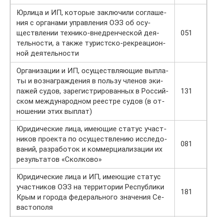
Юрлица и ИП, которые за­клю­чили со­гла­ше­
ния с ор­га­на­ми управ­ле­ния ОЭЗ об осу­
ществ­ле­нии тех­ни­ко-внед­рен­че­ской де­я­
051
тель­но­сти, а также ту­рист­ско-ре­кре­а­ци­он­
ной де­я­тель­но­сти
Организации и ИП, осуществляющие вы­пла­
ты и воз­на­граж­де­ния в пользу чле­нов эки­
па­жей судов, за­ре­ги­стри­ро­ван­ных в Рос­сий­
131
ском меж­ду­на­род­ном ре­ест­ре судов (в от­
но­ше­нии этих вы­плат)
Юридические лица, имеющие ста­тус участ­
ни­ков про­ек­та по осу­ществ­ле­нию ис­сле­до­
081
ва­ний, раз­ра­бо­ток и ком­мер­ци­а­ли­за­ции их
ре­зуль­та­тов «Скол­ко­во»
Юридические лица и ИП, имеющие ста­тус
участ­ни­ков ОЭЗ на тер­ри­то­рии Рес­пуб­ли­ки
181
Крым и го­ро­да фе­де­раль­но­го зна­че­ния Се­
ва­сто­по­ля