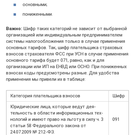
основными;
пониженными.
Важно:
Шифр таких категорий не зависит от выбранной
организацией или индивидуальным предпринимателем
системы налогообложения только в случае применения
основных тарифов. Так, шифр плательщика страховых
взносов страхователя ФСС при УСН в случае применения
основного тарифа будет 071, равно, как и для
организации или ИП на ЕНВД или ОСНО. При пониженных
взносах коды предусмотрены разные. Для удобства
применения мы привели их в таблице:
Ка­те­го­рия пла­тель­щи­ка взно­сов
Шифр
Юридические лица, которые ведут де­я­
тель­ность в об­ла­сти ин­фор­ма­ци­он­ных тех­
но­ло­гий и имеют право на льготу в силу ч. 3
091
статьи 58 Федерального за­ко­на от
24.07.2009 № 212-ФЗ.