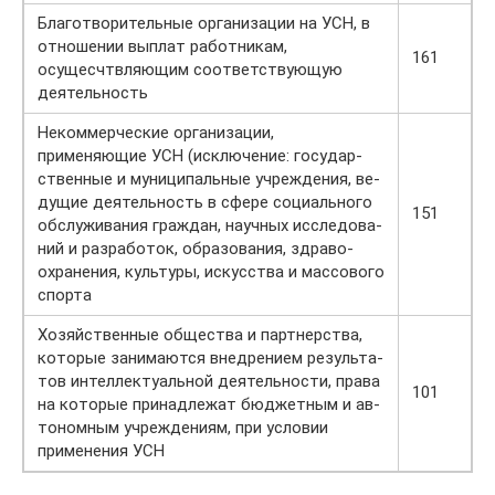
Благотворительные организации на УСН, в
отношении выплат работникам,
161
осущесчтвляющим соответствующую
деятельность
Некоммерческие организации,
применяющие УСН (исключение: го­су­дар­
ствен­ные и му­ни­ци­паль­ные учре­жде­ния, ве­
ду­щие де­я­тель­ность в сфере со­ци­аль­но­го
151
об­слу­жи­ва­ния граж­дан, на­уч­ных ис­сле­до­ва­
ний и раз­ра­бо­ток, об­ра­зо­ва­ния, здра­во­
охра­не­ния, куль­ту­ры, ис­кус­ства и мас­со­во­го
спор­та
Хо­зяй­ствен­ные об­ще­ства и парт­нер­ства,
ко­то­рые за­ни­ма­ют­ся внед­ре­ни­ем ре­зуль­та­
тов ин­тел­лек­ту­аль­ной де­я­тель­но­сти, права
101
на ко­то­рые при­над­ле­жат бюд­жет­ным и ав­
то­ном­ным учреждениям, при условии
применения УСН