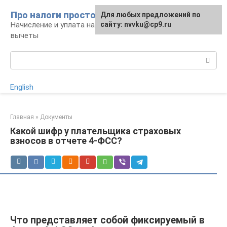
Перейти
Про налоги просто
Для любых предложений по
к
Начисление и уплата налогов, налоговые
сайту: nvvku@cp9.ru
контенту
вычеты
Поиск:
English
Главная
»
Документы
Какой шифр у плательщика страховых
взносов в отчете 4-ФСС?
Что представляет собой фиксируемый в