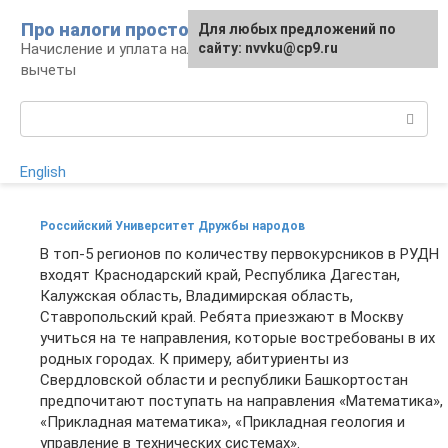
Перейти
Про налоги просто
Для любых предложений по
к
Начисление и уплата налогов, налоговые
сайту: nvvku@cp9.ru
контенту
вычеты
Поиск:
English
Российский Университет Дружбы народов
В топ-5 регионов по количеству первокурсников в РУДН
входят Краснодарский край, Республика Дагестан,
Калужская область, Владимирская область,
Ставропольский край. Ребята приезжают в Москву
учиться на те направления, которые востребованы в их
родных городах. К примеру, абитуриенты из
Свердловской области и республики Башкортостан
предпочитают поступать на направления «Математика»,
«Прикладная математика», «Прикладная геология и
управление в технических системах».