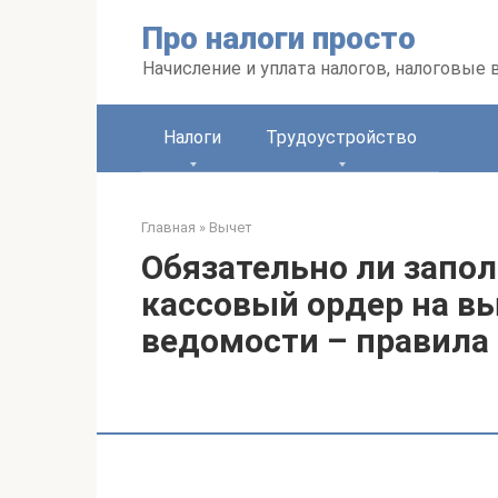
Перейти
Про налоги просто
к
контенту
Начисление и уплата налогов, налоговые
Налоги
Трудоустройство
Главная
»
Вычет
Обязательно ли запо
кассовый ордер на в
ведомости – правила 