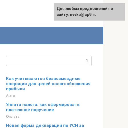
Для любых предложений по
English
сайту: nvvku@cp9.ru
Поиск:
Как учитываются безвозмездные
операции для целей налогообложения
прибыли
Авто
Уплата налога: как сформировать
платежное поручение
Оплата
Новая форма декларации по УСН за