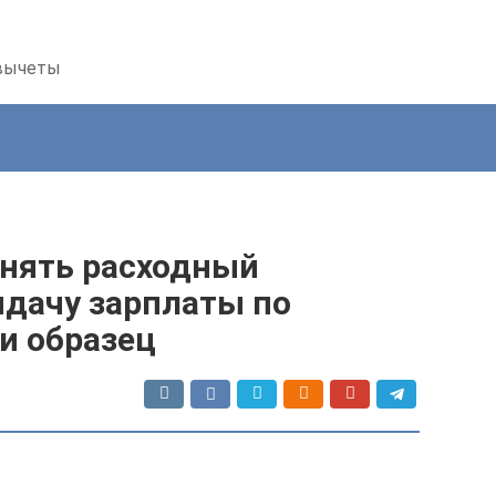
 вычеты
лнять расходный
ыдачу зарплаты по
и образец