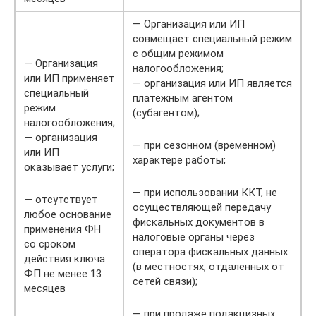
— Организация или ИП
совмещает специальный режим
с общим режимом
— Организация
налогообложения;
или ИП применяет
— организация или ИП является
специальный
платежным агентом
режим
(субагентом);
налогообложения;
— организация
— при сезонном (временном)
или ИП
характере работы;
оказывает услуги;
— при использовании ККТ, не
— отсутствует
осуществляющей передачу
любое основание
фискальных документов в
применения ФН
налоговые органы через
со сроком
оператора фискальных данных
действия ключа
(в местностях, отдаленных от
ФП не менее 13
сетей связи);
месяцев
— при продаже подакцизных