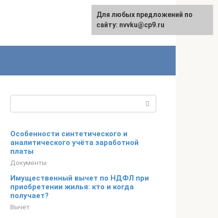
Для любых предложений по
English
сайту: nvvku@cp9.ru
Поиск:
Особенности синтетического и
аналитического учёта заработной
платы
Документы
Имущественный вычет по НДФЛ при
приобретении жилья: кто и когда
получает?
Вычет