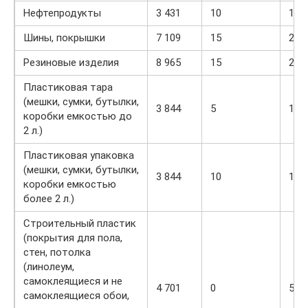
Нефтепродукты
3 431
10
15
Шины, покрышки
7 109
15
20
Резиновые изделия
8 965
15
20
Пластиковая тара
(мешки, сумки, бутылки,
3 844
5
10
коробки емкостью до
2 л.)
Пластиковая упаковка
(мешки, сумки, бутылки,
3 844
10
15
коробки емкостью
более 2 л.)
Строительный пластик
(покрытия для пола,
стен, потолка
(линолеум,
самоклеящиеся и не
4 701
0
5
самоклеящиеся обои,