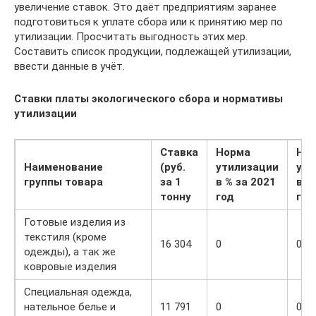
увеличение ставок. Это даёт предприятиям заранее
подготовиться к уплате сбора или к принятию мер по
утилизации. Просчитать выгодность этих мер.
Составить список продукции, подлежащей утилизации,
ввести данные в учёт.
Ставки платы экологического сбора и нормативы
утилизации
Ставка
Норма
Но
Наименование
(руб.
утилизации
ути
группы товара
за 1
в % за 2021
в %
тонну
год
год
Готовые изделия из
текстиля (кроме
16 304
0
0
одежды), а так же
ковровые изделия
Специальная одежда,
нательное белье и
11 791
0
0