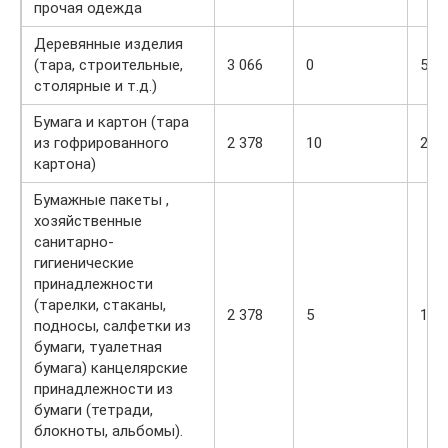
прочая одежда
Деревянные изделия
(тара, строительные,
3 066
0
5
столярные и т.д.)
Бумага и картон (тара
из гофрированного
2 378
10
20
картона)
Бумажные пакеты ,
хозяйственные
санитарно-
гигиенические
принадлежности
(тарелки, стаканы,
2 378
5
10
подносы, салфетки из
бумаги, туалетная
бумага) канцелярские
принадлежности из
бумаги (тетради,
блокноты, альбомы).