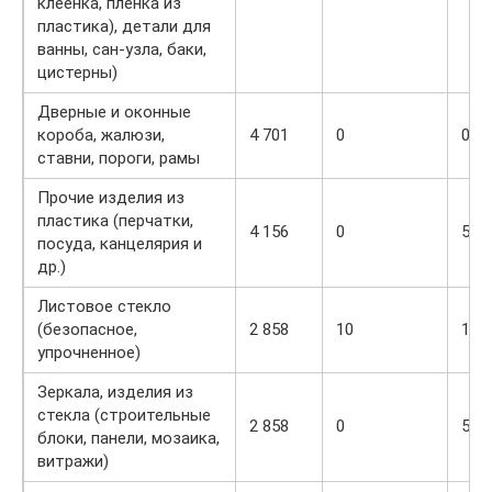
клеенка, пленка из
пластика), детали для
ванны, сан-узла, баки,
цистерны)
Дверные и оконные
короба, жалюзи,
4 701
0
0
ставни, пороги, рамы
Прочие изделия из
пластика (перчатки,
4 156
0
5
посуда, канцелярия и
др.)
Листовое стекло
(безопасное,
2 858
10
15
упрочненное)
Зеркала, изделия из
стекла (строительные
2 858
0
5
блоки, панели, мозаика,
витражи)