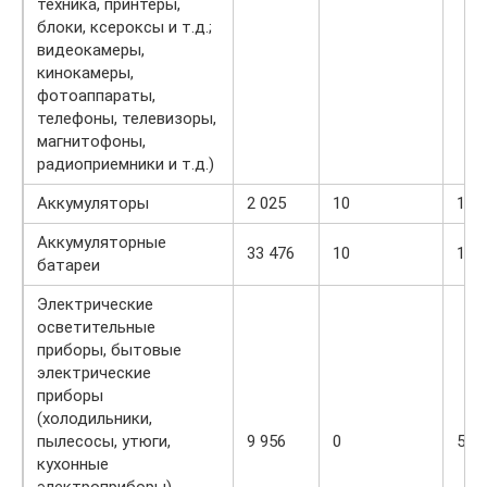
техника, принтеры,
блоки, ксероксы и т.д.;
видеокамеры,
кинокамеры,
фотоаппараты,
телефоны, телевизоры,
магнитофоны,
радиоприемники и т.д.)
Аккумуляторы
2 025
10
15
Аккумуляторные
33 476
10
15
батареи
Электрические
осветительные
приборы, бытовые
электрические
приборы
(холодильники,
пылесосы, утюги,
9 956
0
5
кухонные
электроприборы),