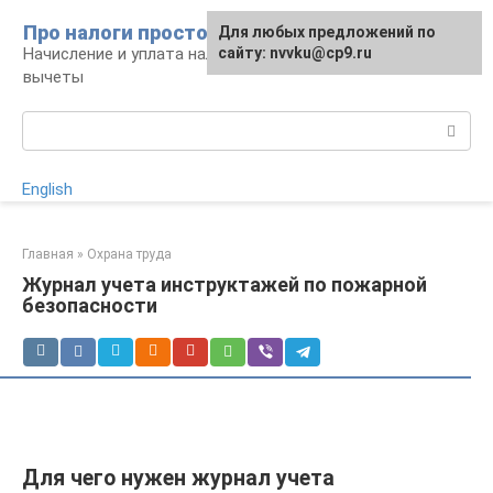
Перейти
Про налоги просто
Для любых предложений по
к
Начисление и уплата налогов, налоговые
сайту: nvvku@cp9.ru
контенту
вычеты
Поиск:
English
Главная
»
Охрана труда
Журнал учета инструктажей по пожарной
безопасности
Для чего нужен журнал учета