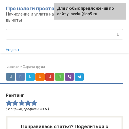
Перейти
Про налоги просто
Для любых предложений по
к
Начисление и уплата налогов, налоговые
сайту: nvvku@cp9.ru
контенту
вычеты
Поиск:
English
Главная
»
Охрана труда
Рейтинг
(
2
оценки, среднее
5
из
5
)
Понравилась статья? Поделиться с