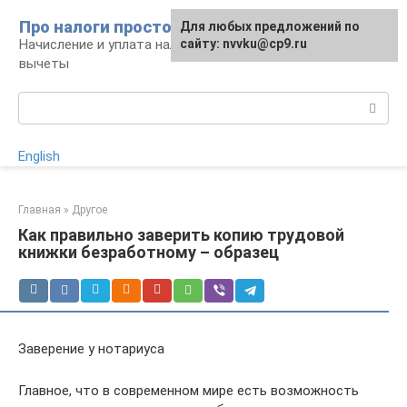
Перейти
Про налоги просто
Для любых предложений по
к
Начисление и уплата налогов, налоговые
сайту: nvvku@cp9.ru
контенту
вычеты
Поиск:
English
Главная
»
Другое
Как правильно заверить копию трудовой
книжки безработному – образец
Заверение у нотариуса
Главное, что в современном мире есть возможность