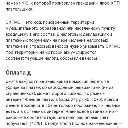
номер ФНС, к которой прикреплен гражданин, либо КПП
плательщика.
ОКТМО – это код, присвоенный территории
муниципального образования или населенному пункту,
входящему в его состав. В налоговых декларациях и
платежных поручениях на перечисление налоговых
платежей и страховых взносов нужно указывать ОКТМО
той территории, на которой аккумулируются
соответствующие налоги, сборы или взносы.
Оплата д
охота вам) хотя не знаю какая комиссия берется в
убрире за платеж со свободными реквизитами (не из
справочников), может дорого сильно, я с разных
интернет-банков платила (мдм, 24.ру, скб, сбер), всегда
деньги доходили. в сбере только посложнее, т.к. нюансы
есть, а в остальных интернет-банках все стандартно —
заносим в соответствующие поля расчетный счет
получателя (40701. ), получателя (полное наименование —