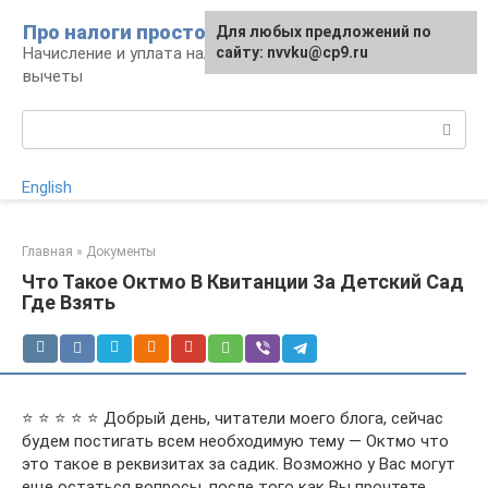
Перейти
Про налоги просто
Для любых предложений по
к
Начисление и уплата налогов, налоговые
сайту: nvvku@cp9.ru
контенту
вычеты
Поиск:
English
Главная
»
Документы
Что Такое Октмо В Квитанции За Детский Сад
Где Взять
⭐ ⭐ ⭐ ⭐ ⭐ Добрый день, читатели моего блога, сейчас
будем постигать всем необходимую тему — Октмо что
это такое в реквизитах за садик. Возможно у Вас могут
еще остаться вопросы, после того как Вы прочтете,