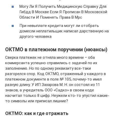
Могу Ли Я Получить Медицинскую Справку Для
Гибдд В Москве Если Я Прописан В Московской
Области И Поменять Права В Мрс
При невыплате кредита могут ли отобрать
домесли неплатильщик написал дарственную на
другого человека
ОКТМО в платежном поручении (нюансы)
Сверка платежек не отняла много времени – оба
коммерсанта успешно справились с задачей по их
заполнению. Но по одному реквизиту все-таки
разгорелся спор. Код ОКТМО, отраженный у каждого в
платежном документе в поле № 105, почему-то имел
разную длину. У ИП Захарова М. Н. он состоял из 11
знаков, а учредитель ООО «Садко» в своем коде
насчитал только 8 цифр. Неужели кто-то упустил какие-
то символы или приписал лишние?
ОКТМО: как и где отражать