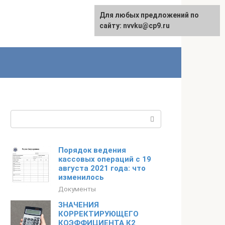
Для любых предложений по
English
сайту: nvvku@cp9.ru
Поиск:
Порядок ведения
кассовых операций с 19
августа 2021 года: что
изменилось
Документы
ЗНАЧЕНИЯ
КОРРЕКТИРУЮЩЕГО
КОЭФФИЦИЕНТА К2