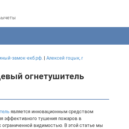
 вычеты
умный-замок-екб.рф
. |
Алексей гоцык, r
цевый огнетушитель
тель
является инновационным средством
ля эффективного тушения пожаров в
с ограниченной видимостью. В этой статье мы