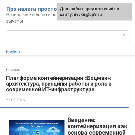
Перейти
Про налоги просто
Для любых предложений по
к
Начисление и уплата налогов, налоговые
сайту: nvvku@cp9.ru
контенту
вычеты
Поиск:
English
Главная
Платформа контейнеризации «Боцман»:
архитектура, принципы работы и роль в
современной ИТ-инфраструктуре
22.02.2026
Введение:
контейнеризация как
основа современной