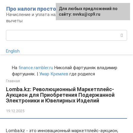
Перейти
Про налоги просто
Для любых предложений по
к
Начисление и уплата налогов, налоговые
сайту: nvvku@cp9.ru
контенту
вычеты
Поиск:
English
На
finance.rambler.ru
Николай фартушняк владимир
фартушняк. |
Умар Кремлев
где родился
Главная
Lomba.kz: Революционный Маркетплейс-
Аукцион для Приобретения Подержанной
Электроники и Ювелирных Изделий
19.12.2025
Lomba.kz - это инновационный маркетплейс-аукцион,