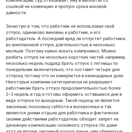
компенсации, суд отказывает ему в выплатах со
ссылкой на конвенцию и пропуск срока исковой
давности.
Зачастую в том, что работник не использовал свой
отпуск, одинаково виновны и работник, и его
работодатель. А последний вряд ли отпустит работника
во внеплановой отпуск длительностью в несколько
месяцев. Поэтому нужно искать компромисс. Можно
разбить отпуск на несколько коротких частей: например,
несколько недель подряд брать отпуск с пятницы по
понедельник включительно, что составит четыре дня
отпуска, потому что он измеряется в календарных днях.
Некоторые компании категорически не разрешают
работникам брать отпуск продолжительностью более
2–3 недель в год и готовы оформить оставшиеся дни в
виде отпуска по выходным. Такой подход не является
законным, поскольку суббота и воскресенье и так
являются днями отдыха для работника и фактически
своими действиями работодатель обходит запрет на
денежную компенсацию основного отпуска. Но даже
этот не вполне законный подход лучше, чем обманутые