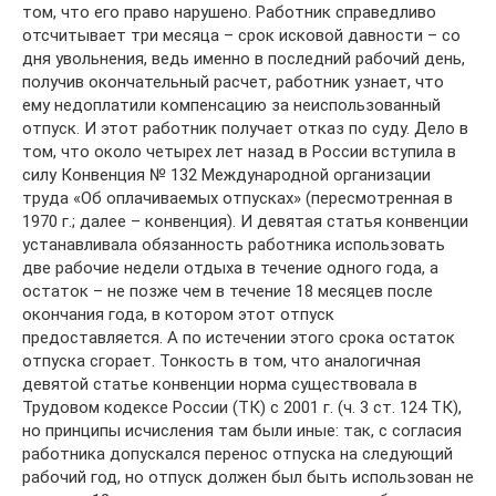
том, что его право нарушено. Работник справедливо
отсчитывает три месяца – срок исковой давности – со
дня увольнения, ведь именно в последний рабочий день,
получив окончательный расчет, работник узнает, что
ему недоплатили компенсацию за неиспользованный
отпуск. И этот работник получает отказ по суду. Дело в
том, что около четырех лет назад в России вступила в
силу Конвенция № 132 Международной организации
труда «Об оплачиваемых отпусках» (пересмотренная в
1970 г.; далее – конвенция). И девятая статья конвенции
устанавливала обязанность работника использовать
две рабочие недели отдыха в течение одного года, а
остаток – не позже чем в течение 18 месяцев после
окончания года, в котором этот отпуск
предоставляется. А по истечении этого срока остаток
отпуска сгорает. Тонкость в том, что аналогичная
девятой статье конвенции норма существовала в
Трудовом кодексе России (ТК) с 2001 г. (ч. 3 ст. 124 ТК),
но принципы исчисления там были иные: так, с согласия
работника допускался перенос отпуска на следующий
рабочий год, но отпуск должен был быть использован не