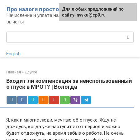
Перейти
Про налоги просто
Для любых предложений по
к
Начисление и уплата налогов, налоговые
сайту: nvvku@cp9.ru
контенту
вычеты
Поиск:
English
Главная
»
Другое
Входит ли компенсация за неиспользованный
отпуск в МРОТ? | Вологда
Я, как и многие люди, мечтаю об отпуске. Жду, не
дождусь, когда уже наступит этот период и можно
будет отдохнуть, на время забыв о работе. Не очень
радостные мысли вызывает лишь тот факт, что