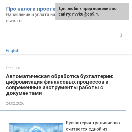
Перейти
Про налоги просто
Для любых предложений по
к
Начисление и уплата налогов, налоговые
сайту: nvvku@cp9.ru
контенту
вычеты
Поиск:
English
Главная
Автоматическая обработка бухгалтерии:
цифровизация финансовых процессов и
современные инструменты работы с
документами
24.02.2026
Бухгалтерия традиционно
считается одной из